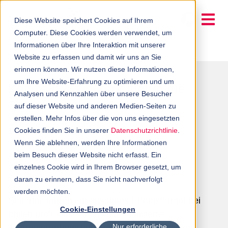
Diese Website speichert Cookies auf Ihrem
Computer. Diese Cookies werden verwendet, um
Informationen über Ihre Interaktion mit unserer
Website zu erfassen und damit wir uns an Sie
erinnern können. Wir nutzen diese Informationen,
um Ihre Website-Erfahrung zu optimieren und um
Kompakt & zielgerichtet in die
Analysen und Kennzahlen über unsere Besucher
Selbständigkeit starten
auf dieser Website und anderen Medien-Seiten zu
erstellen. Mehr Infos über die von uns eingesetzten
10. Dez. 2025 – 9:14
Cookies finden Sie in unserer
Datenschutzrichtlinie
.
Wenn Sie ablehnen, werden Ihre Informationen
beim Besuch dieser Website nicht erfasst. Ein
Florian Beuchel
einzelnes Cookie wird in Ihrem Browser gesetzt, um
daran zu erinnern, dass Sie nicht nachverfolgt
+49 (8341) 909 27-232
werden möchten.
f.beuchel@brillen-profi.de
Seit fünf Jahren ein absolutes Erfolgsformat bei
Cookie-Einstellungen
brillen.profi, das schon viele motivierte
Nur erforderliche