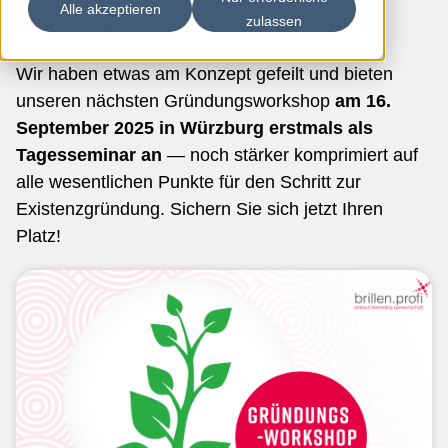
Jungunternehmer*innen in die Selbständigkeit
Alle akzeptieren
zulassen
begleitet hat: unser Gründungsworkshop.
Wir haben etwas am Konzept gefeilt und bieten
unseren nächsten Gründungsworkshop
am 16.
September 2025 in Würzburg erstmals als
Tagesseminar an
— noch stärker komprimiert auf
alle wesentlichen Punkte für den Schritt zur
Existenzgründung. Sichern Sie sich jetzt Ihren
Platz!